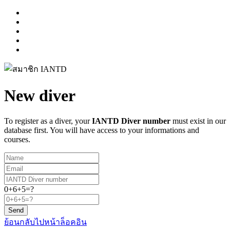
New diver
To register as a diver, your
IANTD Diver number
must exist in our
database first. You will have access to your informations and
courses.
0+6+5=?
Send
ย้อนกลับไปหน้าล็อคอิน