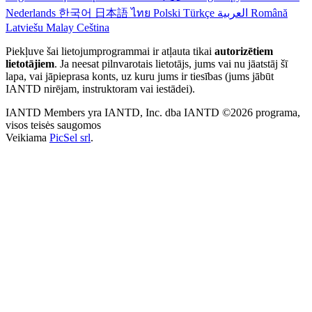
Nederlands
한국어
日本語
ไทย
Polski
Türkçe
العربية
Română
Latviešu
Malay
Ceština
Piekļuve šai lietojumprogrammai ir atļauta tikai
autorizētiem
lietotājiem
. Ja neesat pilnvarotais lietotājs, jums vai nu jāatstāj šī
lapa, vai jāpieprasa konts, uz kuru jums ir tiesības (jums jābūt
IANTD nirējam, instruktoram vai iestādei).
IANTD Members yra IANTD, Inc. dba IANTD ©2026 programa,
visos teisės saugomos
Veikiama
PicSel srl
.