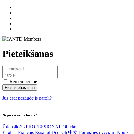
Pieteikšanās
Remember me
Piesakieties man
Jūs esat pazaudējis paroli?
Nepieciešams konts?
Ūdenslīdējs
PROFESSIONAL
Objekts
English
Français
Español
Deutsch
中文
Português
русский
Norsk