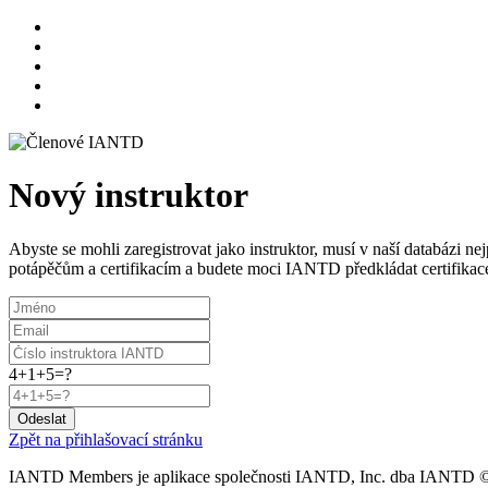
Nový instruktor
Abyste se mohli zaregistrovat jako instruktor, musí v naší databázi 
potápěčům a certifikacím a budete moci IANTD předkládat certifikac
4+1+5=?
Odeslat
Zpět na přihlašovací stránku
IANTD Members je aplikace společnosti IANTD, Inc. dba IANTD ©20