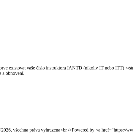
nejprve existovat vaše číslo instruktora IANTD (nikoliv IT nebo ITT) <
e a obnovení.
26, všechna práva vyhrazena<br />Powered by <a href="https://www.p