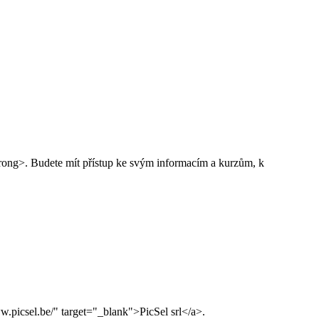
/strong>. Budete mít přístup ke svým informacím a kurzům, k
icsel.be/" target="_blank">PicSel srl</a>.